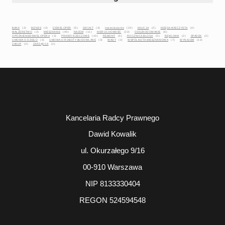
BANK
(2)
BIZNES
(2)
DEWELOPER
(5)
GRUNT
(3)
Inwestowanie
(23)
KAUCJA
(2)
KSIĘGA WIECZYSTA
(4)
MAŁŻEŃSTWO
(2)
MIESZKANIE
(40)
NAJEM
(11)
NIERUCHOMOŚĆ
(22)
ODSZKODOWANIE
(6)
OPÓŹNIENIEDEWELOPERA
(3)
PRAWO RZECZOWE
(10)
REMONT
(5)
ROCZNICA BLOGA
(2)
RĘKOJMIA
(2)
SPADEK
(2)
UMOWA O DZIEŁO
(3)
UMOWA O ROBOTY BUDOWLANE
(3)
WADY
(2)
WSPÓLNOTA MIESZKANIOWA
(7)
WYNAJEM
(12)
ZAKUP
(3)
ZARZĄDCA
(2)
Kancelaria Radcy Prawnego
Dawid Kowalik
ul. Okurzałego 9/16
00-910 Warszawa
NIP 8133330404
REGON 524594548