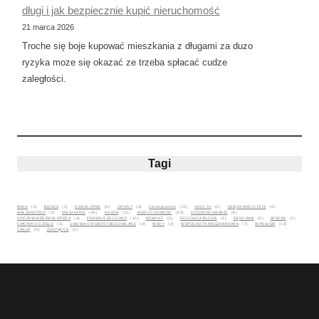
długi i jak bezpiecznie kupić nieruchomość
21 marca 2026
Troche się boje kupować mieszkania z długami za duzo
ryzyka moze się okazać ze trzeba spłacać cudze
zaległości.
Tagi
BANK
(2)
BIZNES
(2)
DEWELOPER
(5)
GRUNT
(3)
Inwestowanie
(23)
KAUCJA
(2)
KSIĘGA WIECZYSTA
(4)
MAŁŻEŃSTWO
(2)
MIESZKANIE
(40)
NAJEM
(11)
NIERUCHOMOŚĆ
(22)
ODSZKODOWANIE
(6)
OPÓŹNIENIEDEWELOPERA
(3)
PRAWO RZECZOWE
(10)
REMONT
(5)
ROCZNICA BLOGA
(2)
RĘKOJMIA
(2)
SPADEK
(2)
UMOWA O DZIEŁO
(3)
UMOWA O ROBOTY BUDOWLANE
(3)
WADY
(2)
WSPÓLNOTA MIESZKANIOWA
(7)
WYNAJEM
(12)
ZAKUP
(3)
ZARZĄDCA
(2)