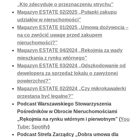
„Kto zdecyduje o przeznaczeniu strychu”
Magazyn ESTATE 02/2025 „Pułapki zakupu
udziałów w nieruchomości”
Magazyn ESTATE 01/2025 „Umowa dożywocia –
na co zwrócić uwagę przed zakupem
nieruchomości?”
Magazyn ESTATE 04/2024 „Rękojmia za wady
mieszkania z rynku wtórnego”
Magazyn ESTATE 03/2024 „Odszkodowanie od
dewelopera za sprzedaż lokalu o zawyżonej
powierzchni?”
Magazyn ESTATE 02/2024 „Czy mikrokawalerki
przestaną być legalne?”
Podcast Warszawskiego Stowarzyszenia
Pośredników w Obrocie Nieruchomościami
„Rękojmia na rynku wtórnym i pierwotnym”
(
You
Tube
;
Spotify
)
Podcast Strefa Zarządcy „Dobra umowa dla