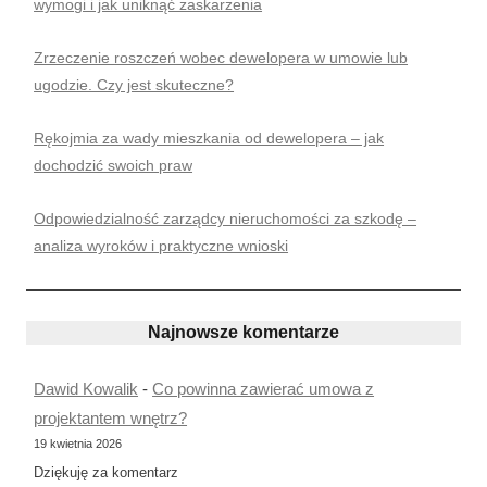
wymogi i jak uniknąć zaskarżenia
Zrzeczenie roszczeń wobec dewelopera w umowie lub
ugodzie. Czy jest skuteczne?
Rękojmia za wady mieszkania od dewelopera – jak
dochodzić swoich praw
Odpowiedzialność zarządcy nieruchomości za szkodę –
analiza wyroków i praktyczne wnioski
Najnowsze komentarze
Dawid Kowalik
-
Co powinna zawierać umowa z
projektantem wnętrz?
19 kwietnia 2026
Dziękuję za komentarz