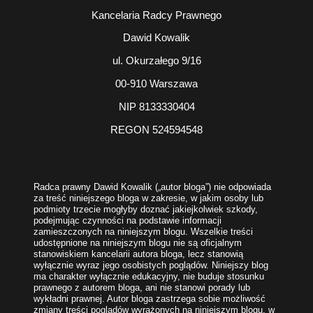
Kancelaria Radcy Prawnego
Dawid Kowalik
ul. Okurzałego 9/16
00-910 Warszawa
NIP 8133330404
REGON 524594548
Radca prawny Dawid Kowalik („autor bloga”) nie odpowiada
za treść niniejszego bloga w zakresie, w jakim osoby lub
podmioty trzecie mogłyby doznać jakiejkolwiek szkody,
podejmując czynności na podstawie informacji
zamieszczonych na niniejszym blogu. Wszelkie treści
udostępnione na niniejszym blogu nie są oficjalnym
stanowiskiem kancelarii autora bloga, lecz stanowią
wyłącznie wyraz jego osobistych poglądów. Niniejszy blog
ma charakter wyłącznie edukacyjny, nie buduje stosunku
prawnego z autorem bloga, ani nie stanowi porady lub
wykładni prawnej. Autor bloga zastrzega sobie możliwość
zmiany treści poglądów wyrażonych na niniejszym blogu, w