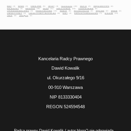
BANK
(2)
BIZNES
(2)
DEWELOPER
(5)
GRUNT
(3)
Inwestowanie
(23)
KAUCJA
(2)
KSIĘGA WIECZYSTA
(4)
MAŁŻEŃSTWO
(2)
MIESZKANIE
(40)
NAJEM
(11)
NIERUCHOMOŚĆ
(22)
ODSZKODOWANIE
(6)
OPÓŹNIENIEDEWELOPERA
(3)
PRAWO RZECZOWE
(10)
REMONT
(5)
ROCZNICA BLOGA
(2)
RĘKOJMIA
(2)
SPADEK
(2)
UMOWA O DZIEŁO
(3)
UMOWA O ROBOTY BUDOWLANE
(3)
WADY
(2)
WSPÓLNOTA MIESZKANIOWA
(7)
WYNAJEM
(12)
ZAKUP
(3)
ZARZĄDCA
(2)
Kancelaria Radcy Prawnego
Dawid Kowalik
ul. Okurzałego 9/16
00-910 Warszawa
NIP 8133330404
REGON 524594548
Radca prawny Dawid Kowalik („autor bloga”) nie odpowiada