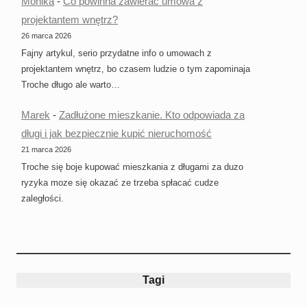
Monika
-
Co powinna zawierać umowa z
projektantem wnętrz?
26 marca 2026
Fajny artykul, serio przydatne info o umowach z
projektantem wnętrz, bo czasem ludzie o tym zapominaja
Troche długo ale warto…
Marek
-
Zadłużone mieszkanie. Kto odpowiada za
długi i jak bezpiecznie kupić nieruchomość
21 marca 2026
Troche się boje kupować mieszkania z długami za duzo
ryzyka moze się okazać ze trzeba spłacać cudze
zaległości.
Tagi