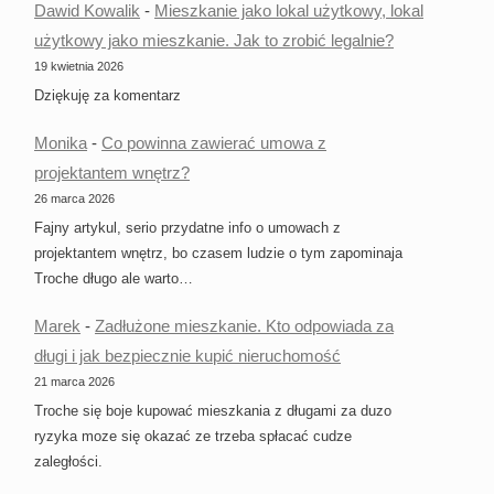
Dawid Kowalik
-
Mieszkanie jako lokal użytkowy, lokal
użytkowy jako mieszkanie. Jak to zrobić legalnie?
19 kwietnia 2026
Dziękuję za komentarz
Monika
-
Co powinna zawierać umowa z
projektantem wnętrz?
26 marca 2026
Fajny artykul, serio przydatne info o umowach z
projektantem wnętrz, bo czasem ludzie o tym zapominaja
Troche długo ale warto…
Marek
-
Zadłużone mieszkanie. Kto odpowiada za
długi i jak bezpiecznie kupić nieruchomość
21 marca 2026
Troche się boje kupować mieszkania z długami za duzo
ryzyka moze się okazać ze trzeba spłacać cudze
zaległości.