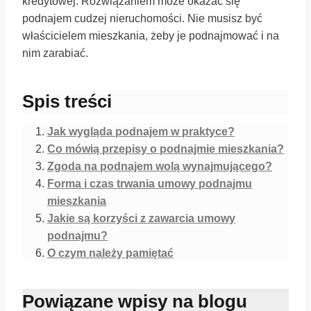
kredytowej. Rozwiązaniem może okazać się
podnajem cudzej nieruchomości. Nie musisz być
właścicielem mieszkania, żeby je podnajmować i na
nim zarabiać.
Spis treści
Jak wygląda podnajem w praktyce?
Co mówią przepisy o podnajmie mieszkania?
Zgoda na podnajem wolą wynajmującego?
Forma i czas trwania umowy podnajmu
mieszkania
Jakie są korzyści z zawarcia umowy
podnajmu?
O czym należy pamiętać
Powiązane wpisy na blogu