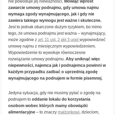
nie powoduje jej nieważności.
Mówiąc wprost
zawarcie umowy podnajmu, gdy umowa najmu
wymaga zgody wynajmującego, jak i gdy nie
zawiera takiego wymogu jest ważne i skuteczne.
Jest to jednak obarczone dużym ryzykiem, bo mimo
tego, że umowa podnajmu jest ważna – wynajmujący,
może zgodnie z
art. 11 ust. 2 pkt 3 uopl
wypowiedzieć
umowę najmu z miesięcznym wypowiedzeniem.
Wypowiedzenie to wywołuje równoczesne
rozwiązanie umowy podnajmu.
Aby uniknąć więc
niepewności, najemca jak i podnajemca powinni w
każdym przypadku zadbać o uprzednią zgodę
wynajmującego na podnajem w formie pisemnej.
Jedyna sytuacja, gdy nie musimy pytać o zgodę na
podnajem to
oddanie lokalu do korzystania
osobom wobec których mamy obowiązki
alimentacyjne
– to znaczy
małżonkowi
, dzieciom,