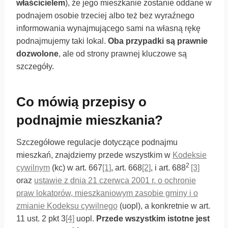
właścicielem
), że jego mieszkanie zostanie oddane w
podnajem osobie trzeciej albo też bez wyraźnego
informowania wynajmującego sami na własną rękę
podnajmujemy taki lokal.
Oba przypadki są prawnie
dozwolone
, ale od strony prawnej kluczowe są
szczegóły.
Co mówią przepisy o
podnajmie mieszkania?
Szczegółowe regulacje dotyczące podnajmu
mieszkań, znajdziemy przede wszystkim w
Kodeksie
2
cywilnym
(kc) w art. 667
[1]
, art. 668
[2]
, i art. 688
[3]
oraz
ustawie z dnia 21 czerwca 2001 r. o ochronie
praw lokatorów, mieszkaniowym zasobie gminy i o
zmianie Kodeksu cywilnego
(uopl), a konkretnie w art.
11 ust. 2 pkt 3
[4]
uopl.
Przede wszystkim istotne jest