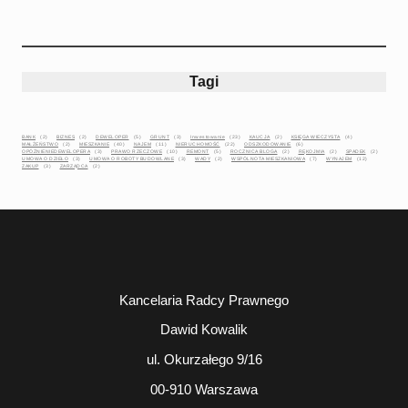
Tagi
BANK
(2)
BIZNES
(2)
DEWELOPER
(5)
GRUNT
(3)
Inwestowanie
(23)
KAUCJA
(2)
KSIĘGA WIECZYSTA
(4)
MAŁŻEŃSTWO
(2)
MIESZKANIE
(40)
NAJEM
(11)
NIERUCHOMOŚĆ
(22)
ODSZKODOWANIE
(6)
OPÓŹNIENIEDEWELOPERA
(3)
PRAWO RZECZOWE
(10)
REMONT
(5)
ROCZNICA BLOGA
(2)
RĘKOJMIA
(2)
SPADEK
(2)
UMOWA O DZIEŁO
(3)
UMOWA O ROBOTY BUDOWLANE
(3)
WADY
(2)
WSPÓLNOTA MIESZKANIOWA
(7)
WYNAJEM
(12)
ZAKUP
(3)
ZARZĄDCA
(2)
Kancelaria Radcy Prawnego
Dawid Kowalik
ul. Okurzałego 9/16
00-910 Warszawa