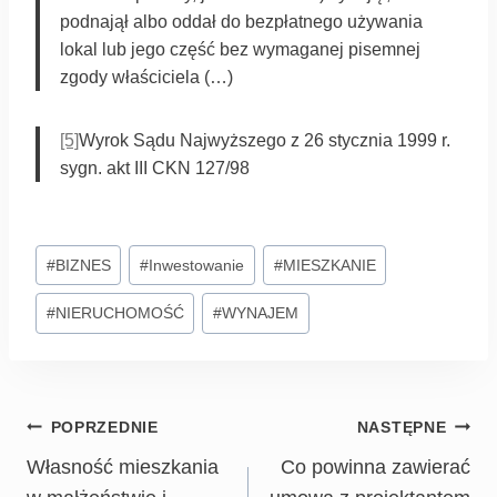
podnajął albo oddał do bezpłatnego używania
lokal lub jego część bez wymaganej pisemnej
zgody właściciela (…)
[5]
Wyrok Sądu Najwyższego z 26 stycznia 1999 r.
sygn. akt III CKN 127/98
#
BIZNES
#
Inwestowanie
#
MIESZKANIE
#
NIERUCHOMOŚĆ
#
WYNAJEM
POPRZEDNIE
NASTĘPNE
Własność mieszkania
Co powinna zawierać