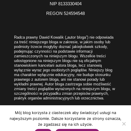
NIP 8133330404
REGON 524594548
Radca prawny Dawid Kowalik („autor bloga”) nie odpowiada
za treść niniejszego bloga w zakresie, w jakim osoby lub
podmioty trzecie mogłyby doznać jakiejkolwiek szkody,
podejmując czynności na podstawie informacji
zamieszczonych na niniejszym blogu. Wszelkie treści
udostępnione na niniejszym blogu nie są oficjalnym
stanowiskiem kancelarii autora bloga, lecz stanowią
wyłącznie wyraz jego osobistych poglądów. Niniejszy blog
ma charakter wyłącznie edukacyjny, nie buduje stosunku
prawnego z autorem bloga, ani nie stanowi porady lub
wykładni prawnej. Autor bloga zastrzega sobie możliwość
zmiany treści poglądów wyrażonych na niniejszym blogu, w
szczególności w przypadku zmian przepisów prawnych,
praktyk organów administracyjnych lub orzecznictwa.
Mój blog korzysta z ciasteczek aby świadczyć usługi na
najwyższym poziomie. Dalsze korzystanie ze strony oznacza,
że zgadzasz się na ich użycie.
© 2026 nieruchomosclokalowa.pl I
Regulamin konsultacji
I