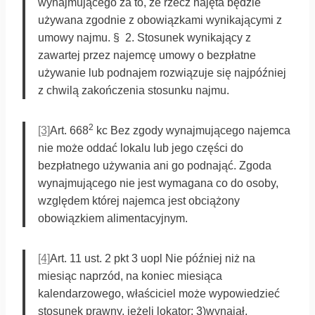
wynajmującego za to, że rzecz najęta będzie
używana zgodnie z obowiązkami wynikającymi z
umowy najmu. § 2.
Stosunek wynikający z
zawartej przez najemcę umowy o bezpłatne
używanie lub podnajem rozwiązuje się najpóźniej
z chwilą zakończenia stosunku najmu.
2
[3]
Art. 668
kc Bez zgody wynajmującego najemca
nie może oddać lokalu lub jego części do
bezpłatnego używania ani go podnająć. Zgoda
wynajmującego nie jest wymagana co do osoby,
względem której najemca jest obciążony
obowiązkiem alimentacyjnym.
[4]
Art. 11 ust. 2 pkt 3 uopl Nie później niż na
miesiąc naprzód, na koniec miesiąca
kalendarzowego, właściciel może wypowiedzieć
stosunek prawny, jeżeli lokator: 3)wynajął,