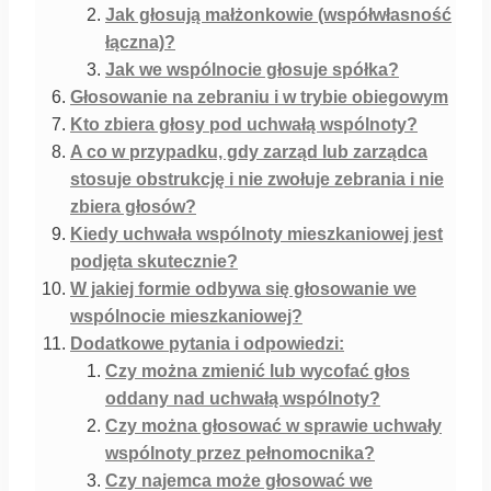
Jak głosują małżonkowie (współwłasność
łączna)?
Jak we wspólnocie głosuje spółka?
Głosowanie na zebraniu i w trybie obiegowym
Kto zbiera głosy pod uchwałą wspólnoty?
A co w przypadku, gdy zarząd lub zarządca
stosuje obstrukcję i nie zwołuje zebrania i nie
zbiera głosów?
Kiedy uchwała wspólnoty mieszkaniowej jest
podjęta skutecznie?
W jakiej formie odbywa się głosowanie we
wspólnocie mieszkaniowej?
Dodatkowe pytania i odpowiedzi:
Czy można zmienić lub wycofać głos
oddany nad uchwałą wspólnoty?
Czy można głosować w sprawie uchwały
wspólnoty przez pełnomocnika?
Czy najemca może głosować we