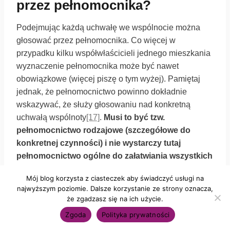
przez pełnomocnika?
Podejmując każdą uchwałę we wspólnocie można
głosować przez pełnomocnika. Co więcej w
przypadku kilku współwłaścicieli jednego mieszkania
wyznaczenie pełnomocnika może być nawet
obowiązkowe (więcej piszę o tym wyżej). Pamiętaj
jednak, że pełnomocnictwo powinno dokładnie
wskazywać, że służy głosowaniu nad konkretną
uchwałą wspólnoty
[17]
.
Musi to być tzw.
pełnomocnictwo rodzajowe (szczegółowe do
konkretnej czynności) i nie wystarczy tutaj
pełnomocnictwo ogólne do załatwiania wszystkich
spraw mocodawcy.
Mój blog korzysta z ciasteczek aby świadczyć usługi na
najwyższym poziomie. Dalsze korzystanie ze strony oznacza,
Zgodne z art. 100 Kodeksu cywilnego
że zgadzasz się na ich użycie.
pełnomocnikiem może być nawet małoletni powyżej
Zgoda
Polityka prywatności
13 roku życia, ale sugeruję żeby była to jednak osoba