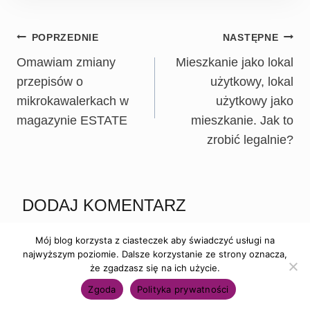
POPRZEDNIE
NASTĘPNE
Omawiam zmiany
Mieszkanie jako lokal
przepisów o
użytkowy, lokal
mikrokawalerkach w
użytkowy jako
magazynie ESTATE
mieszkanie. Jak to
zrobić legalnie?
DODAJ KOMENTARZ
Twój adres email nie zostanie opublikowany.
Wymagane
Mój blog korzysta z ciasteczek aby świadczyć usługi na
pola są oznaczone
*
najwyższym poziomie. Dalsze korzystanie ze strony oznacza,
że zgadzasz się na ich użycie.
Zgoda
Polityka prywatności
Komentarz
*