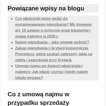
Powiązane wpisy na blogu
Czy właściciel może wejść do
wynajmowanego mieszkania? Mir domowy,
art. 10 ustawy o ochronie praw lokatorów i
prawa najemcy w 2026 r.
Najem mieszkania – jaką umowę wybrać?
Zakup mieszkania z licytacji komorniczej.
Procedura, gdzie szukać ogłoszeń, jakie są
zalety i zagrożenia przy licytacji.
Umowa najmu po śmierci właściciela i
najemcy. Jak płacić czynsz i kiedy najem
lokalu wygasa?
Co z umową najmu w
przypadku sprzedaży