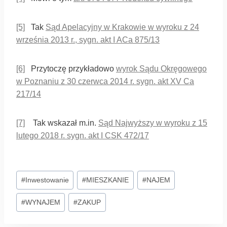
[5]
Tak
Sąd Apelacyjny w Krakowie w wyroku z 24
września 2013 r., sygn. akt I ACa 875/13
[6]
Przytoczę przykładowo
wyrok Sądu Okręgowego
w Poznaniu z 30 czerwca 2014 r. sygn. akt XV Ca
217/14
[7]
Tak wskazał m.in.
Sąd Najwyższy w wyroku z 15
lutego 2018 r. sygn. akt I CSK 472/17
#
Inwestowanie
#
MIESZKANIE
#
NAJEM
#
WYNAJEM
#
ZAKUP