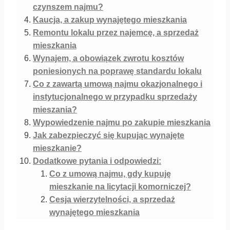
czynszem najmu?
Kaucja, a zakup wynajętego mieszkania
Remontu lokalu przez najemcę, a sprzedaż
mieszkania
Wynajem, a obowiązek zwrotu kosztów
poniesionych na poprawę standardu lokalu
Co z zawartą umową najmu okazjonalnego i
instytucjonalnego w przypadku sprzedaży
mieszania?
Wypowiedzenie najmu po zakupie mieszkania
Jak zabezpieczyć się kupując wynajęte
mieszkanie?
Dodatkowe pytania i odpowiedzi:
Co z umową najmu, gdy kupuję
mieszkanie na licytacji komorniczej?
Cesja wierzytelności, a sprzedaż
wynajętego mieszkania