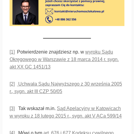
[1]
Potwierdzenie znajdziesz np. w
wyroku Sądu
Okręgowego w Warszawie z 18 marca 2014 r. sygn.
akt XX GC 1451/13
[2]
Uchwała Sądu Najwyższego z 30 września 2005
r., sygn. akt III CZP 50/05
[3]
Tak wskazał m.in.
Sąd Apelacyjny w Katowicach
w wyroku z 18 lutego 2015 r., sygn. akt V ACa 599/14
[4]
Mówi o tym
art. 676 i 677 Kodeksu cywilnego