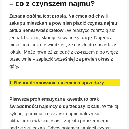
– co z czynszem najmu?
Zasada ogólna jest prosta. Najemca od chwili
zakupu mieszkania powinien płacić czynsz najmu
aktualnemu właścicielowi.
W praktyce zdarzają się
jednak bardziej skomplikowane sytuacje. Najemca
może przecież nie wiedzieć, że doszło do sprzedaży
lokalu. Może również zalegać z czynszem albo wręcz
przeciwnie – zapłacić wcześniej za pewien okres z
góry.
1.
Niepoinformowanie najemcy o sprzedaży
Pierwsza problematyczna kwestia to brak
świadomości najemcy o sprzedaży lokalu.
W takiej
sytuacji pomimo, że czynsz najmu należy się
aktualnemu właścicielowi, zapłata poprzedniemu
będzie skuteczna. Gdyby najemca zapłacił czynsz