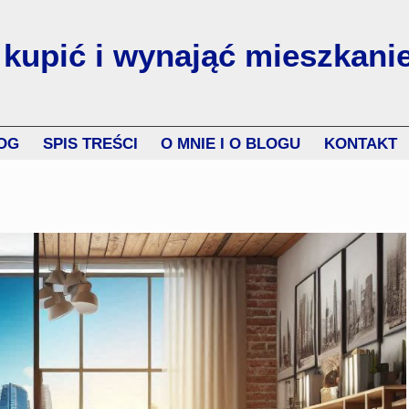
 kupić i wynająć mieszkani
OG
SPIS TREŚCI
O MNIE I O BLOGU
KONTAKT