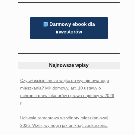
Darmowy ebook dla
inwestorów
Najnowsze wpisy
Czy właściciel może wejść do wynajmowanego
mieszkania? Mir domowy, art. 10 ustawy o
ochronie praw lokatorów i prawa najemcy w 2026
r.
Uchwała remontowa wspólnoty mieszkaniowej
2026: Wzór, wymogi i jak uniknąć zaskarżenia