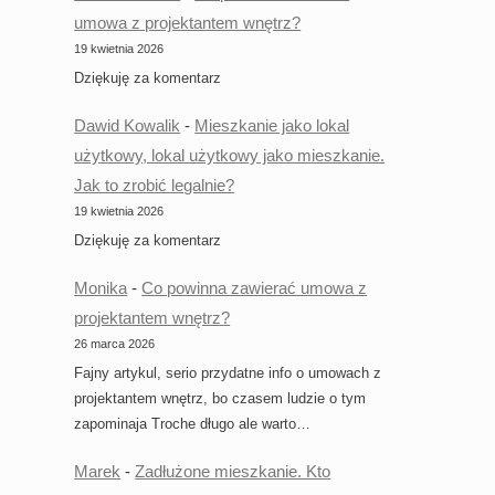
umowa z projektantem wnętrz?
19 kwietnia 2026
Dziękuję za komentarz
Dawid Kowalik
-
Mieszkanie jako lokal
użytkowy, lokal użytkowy jako mieszkanie.
Jak to zrobić legalnie?
19 kwietnia 2026
Dziękuję za komentarz
Monika
-
Co powinna zawierać umowa z
projektantem wnętrz?
26 marca 2026
Fajny artykul, serio przydatne info o umowach z
projektantem wnętrz, bo czasem ludzie o tym
zapominaja Troche długo ale warto…
Marek
-
Zadłużone mieszkanie. Kto