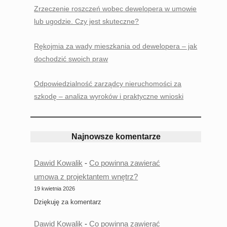
Zrzeczenie roszczeń wobec dewelopera w umowie
lub ugodzie. Czy jest skuteczne?
Rękojmia za wady mieszkania od dewelopera – jak
dochodzić swoich praw
Odpowiedzialność zarządcy nieruchomości za
szkodę – analiza wyroków i praktyczne wnioski
Najnowsze komentarze
Dawid Kowalik
-
Co powinna zawierać
umowa z projektantem wnętrz?
19 kwietnia 2026
Dziękuję za komentarz
Dawid Kowalik
-
Co powinna zawierać