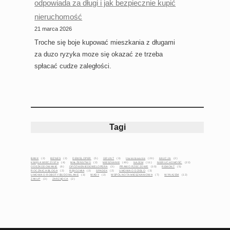
odpowiada za długi i jak bezpiecznie kupić
nieruchomość
21 marca 2026
Troche się boje kupować mieszkania z długami
za duzo ryzyka moze się okazać ze trzeba
spłacać cudze zaległości.
Tagi
BANK
(2)
BIZNES
(2)
DEWELOPER
(5)
GRUNT
(3)
Inwestowanie
(23)
KAUCJA
(2)
KSIĘGA WIECZYSTA
(4)
MAŁŻEŃSTWO
(2)
MIESZKANIE
(40)
NAJEM
(11)
NIERUCHOMOŚĆ
(22)
ODSZKODOWANIE
(6)
OPÓŹNIENIEDEWELOPERA
(3)
PRAWO RZECZOWE
(10)
REMONT
(5)
ROCZNICA BLOGA
(2)
RĘKOJMIA
(2)
SPADEK
(2)
UMOWA O DZIEŁO
(3)
UMOWA O ROBOTY BUDOWLANE
(3)
WADY
(2)
WSPÓLNOTA MIESZKANIOWA
(7)
WYNAJEM
(12)
ZAKUP
(3)
ZARZĄDCA
(2)