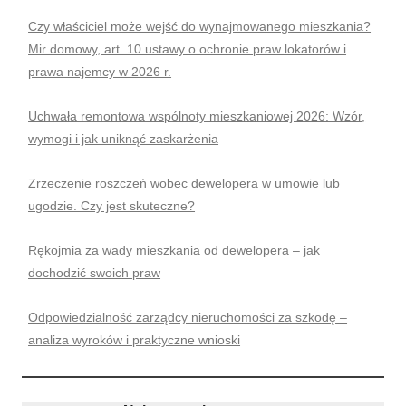
Czy właściciel może wejść do wynajmowanego mieszkania?
Mir domowy, art. 10 ustawy o ochronie praw lokatorów i
prawa najemcy w 2026 r.
Uchwała remontowa wspólnoty mieszkaniowej 2026: Wzór,
wymogi i jak uniknąć zaskarżenia
Zrzeczenie roszczeń wobec dewelopera w umowie lub
ugodzie. Czy jest skuteczne?
Rękojmia za wady mieszkania od dewelopera – jak
dochodzić swoich praw
Odpowiedzialność zarządcy nieruchomości za szkodę –
analiza wyroków i praktyczne wnioski