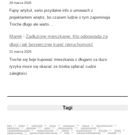
26 marca 2026
Fajny artykul, serio przydatne info o umowach z
projektantem wnętrz, bo czasem ludzie o tym zapominaja
Troche długo ale warto…
Marek
-
Zadłużone mieszkanie. Kto odpowiada za
długi i jak bezpiecznie kupić nieruchomość
21 marca 2026
Troche się boje kupować mieszkania z długami za duzo
ryzyka moze się okazać ze trzeba spłacać cudze
zaległości.
Tagi
BANK
(2)
BIZNES
(2)
DEWELOPER
(5)
GRUNT
(3)
Inwestowanie
(23)
KAUCJA
(2)
KSIĘGA WIECZYSTA
(4)
MAŁŻEŃSTWO
(2)
MIESZKANIE
(40)
NAJEM
(11)
NIERUCHOMOŚĆ
(22)
ODSZKODOWANIE
(6)
OPÓŹNIENIEDEWELOPERA
(3)
PRAWO RZECZOWE
(10)
REMONT
(5)
ROCZNICA BLOGA
(2)
RĘKOJMIA
(2)
SPADEK
(2)
UMOWA O DZIEŁO
(3)
UMOWA O ROBOTY BUDOWLANE
(3)
WADY
(2)
WSPÓLNOTA MIESZKANIOWA
(7)
WYNAJEM
(12)