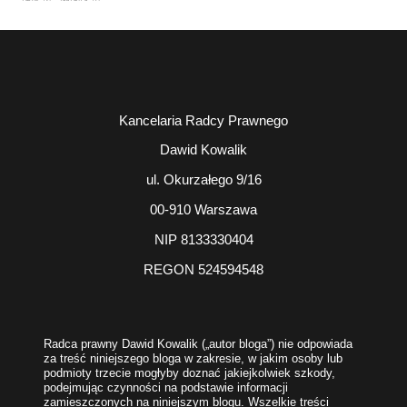
ZAKUP
(3)
ZARZĄDCA
(2)
Kancelaria Radcy Prawnego
Dawid Kowalik
ul. Okurzałego 9/16
00-910 Warszawa
NIP 8133330404
REGON 524594548
Radca prawny Dawid Kowalik („autor bloga”) nie odpowiada
za treść niniejszego bloga w zakresie, w jakim osoby lub
podmioty trzecie mogłyby doznać jakiejkolwiek szkody,
podejmując czynności na podstawie informacji
zamieszczonych na niniejszym blogu. Wszelkie treści